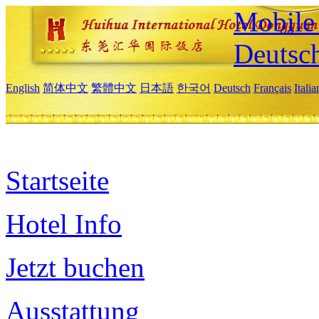
Mobile 
Deutsc
English
简体中文
繁體中文
日本語
한국어
Deutsch
Français
Itali
Startseite
Hotel Info
Jetzt buchen
Ausstattung