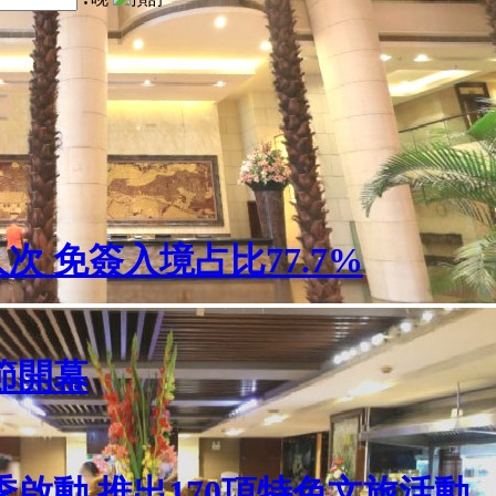
人次 免簽入境占比77.7%
節開幕
啟動 推出170項特色文旅活動