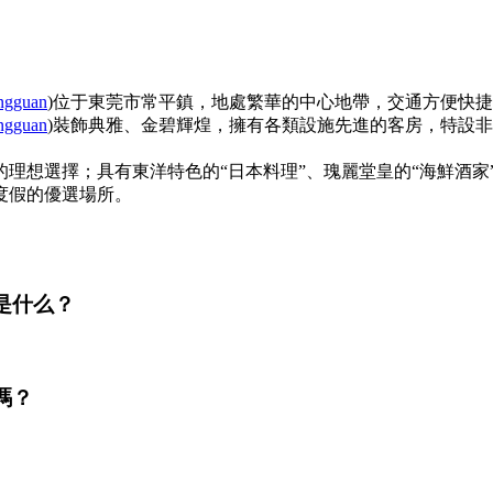
ongguan
)位于東莞市常平鎮，地處繁華的中心地帶，交通方便快
ongguan
)裝飾典雅、金碧輝煌，擁有各類設施先進的客房，特設
想選擇；具有東洋特色的“日本料理”、瑰麗堂皇的“海鮮酒家”
度假的優選場所。
是什么？
嗎？