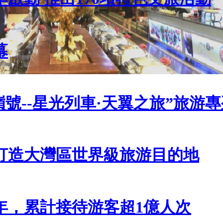
幕
號--星光列車·天翼之旅”旅游
打造大灣區世界級旅游目的地
年，累計接待游客超1億人次