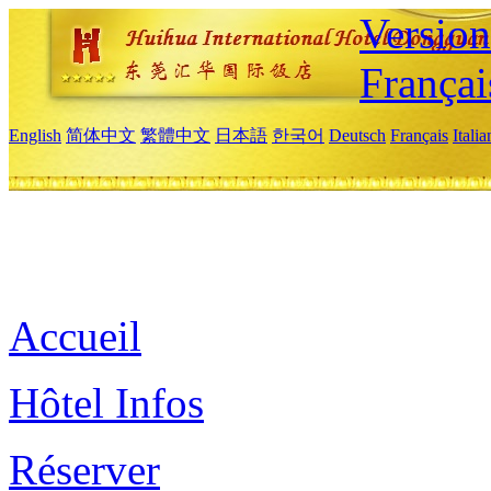
Versio
Françai
English
简体中文
繁體中文
日本語
한국어
Deutsch
Français
Itali
Accueil
Hôtel Infos
Réserver