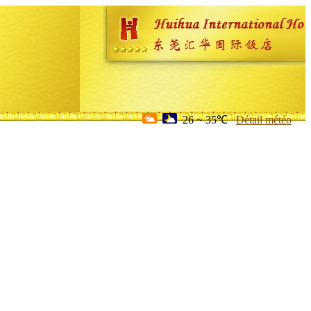
26 ~ 35℃
Détail météo