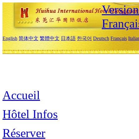
Versio
Françai
English
简体中文
繁體中文
日本語
한국어
Deutsch
Français
Itali
Accueil
Hôtel Infos
Réserver