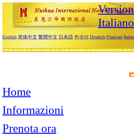
Version
Italiano
English
简体中文
繁體中文
日本語
한국어
Deutsch
Français
Itali
Home
Informazioni
Prenota ora