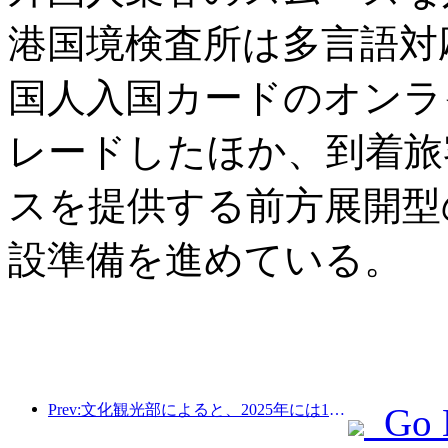
港国境検査所は多言語対
国人入国カードのオンラ
レードしたほか、到着旅
スを提供する前方展開型
設準備を進めている。
Prev:文化観光部によると、2025年には16,994か所のA級景勝地が75億1000万人の観光客を迎え、5544億9000万元の観光収入を生み出した。
Go 