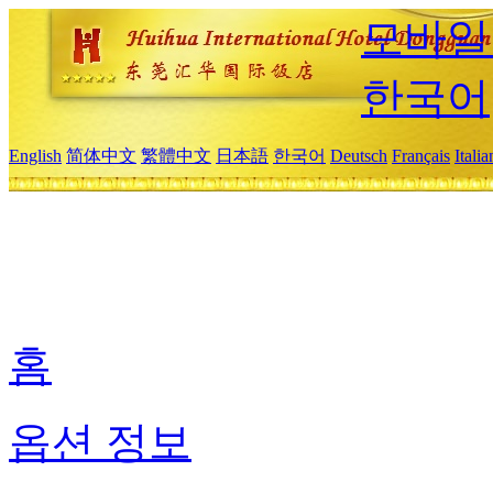
모바일
한국어
English
简体中文
繁體中文
日本語
한국어
Deutsch
Français
Itali
홈
옵션 정보