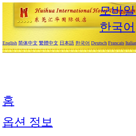
모바일
한국어
English
简体中文
繁體中文
日本語
한국어
Deutsch
Français
Itali
홈
옵션 정보