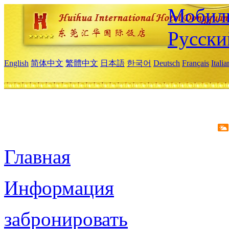
Мобиль
Русски
English
简体中文
繁體中文
日本語
한국어
Deutsch
Français
Itali
Главная
Информация
забронировать