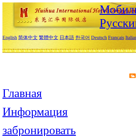
Мобиль
Русски
English
简体中文
繁體中文
日本語
한국어
Deutsch
Français
Itali
Главная
Информация
забронировать